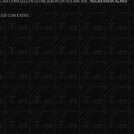
ASI COMO ELLOS LO HICIERON EN SUS INICIOS ,"
REGRESSION ALPHA
"
UE CON EXITO .